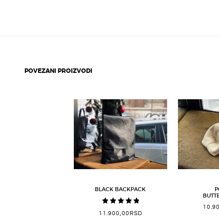
POVEZANI PROIZVODI
BLACK BACKPACK
P
BUTT
10.9
Ocenjeno
11.900,00
RSD
sa
5.00