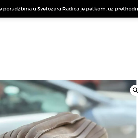
e porudžbina u Svetozara Radića je petkom, uz prethod