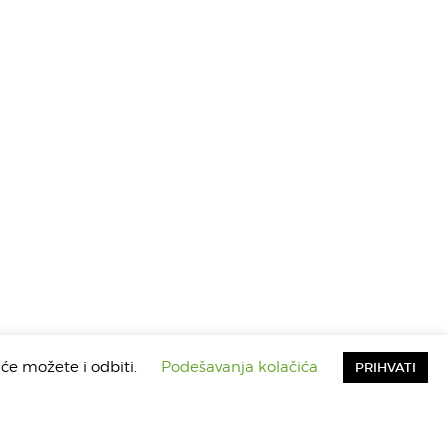
iće možete i odbiti.
Podešavanja kolačića
PRIHVATI