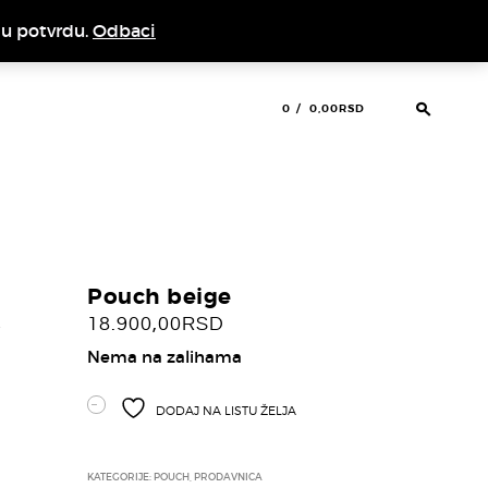
nu potvrdu.
Odbaci
0
0,00RSD
Pouch beige
18.900,00
RSD
Nema na zalihama
DODAJ NA LISTU ŽELJA
KATEGORIJE:
POUCH
,
PRODAVNICA