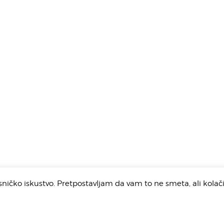
isničko iskustvo. Pretpostavljam da vam to ne smeta, ali kolač