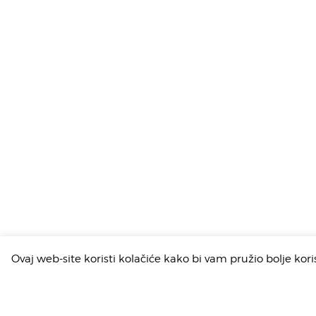
od 5
Ovaj web-site koristi kolačiće kako bi vam pružio bolje kor