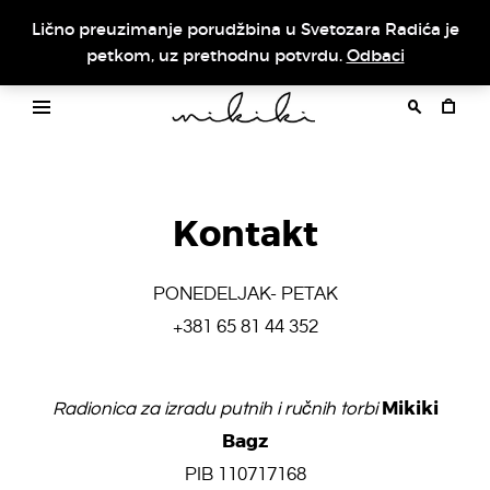
Lično preuzimanje porudžbina u Svetozara Radića je
petkom, uz prethodnu potvrdu.
Odbaci
Kontakt
PONEDELJAK- PETAK
+381
65 81 44 3
52
Mikiki
Radionica za izradu putnih i ručnih torbi
Bagz
PIB 110717168