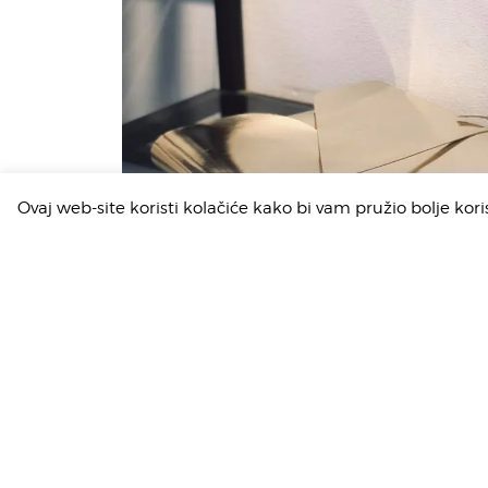
Ovaj web-site koristi kolačiće kako bi vam pružio bolje kor
USLOVI KUPOVINE
POLITIKA PRIVATNOSTI
12.000 RSD
FAQ
KONTAKT
O MENI