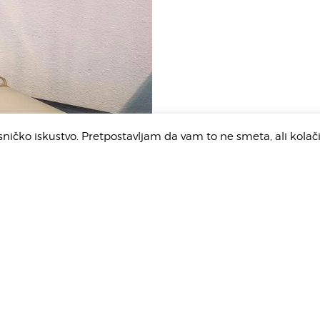
isničko iskustvo. Pretpostavljam da vam to ne smeta, ali kolač