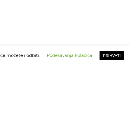
iće možete i odbiti.
Podešavanja kolačića
PRIHVATI