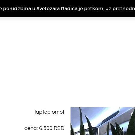
e porudžbina u Svetozara Radića je petkom, uz prethod
laptop omot
cena: 6.500 RSD